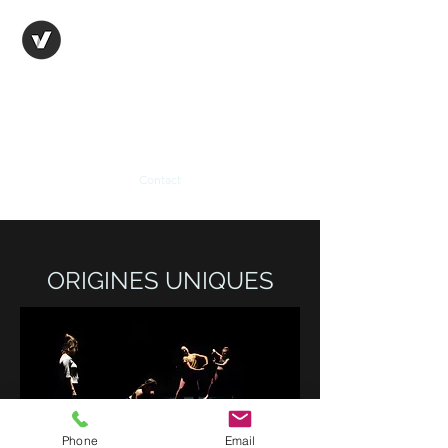
THAÏS MARTINEZ
FRAGA
Rue de la Gare 8a, 2502 Bienne
T : +41 79 549 04 69
Contact
ORIGINES UNIQUES
Phone
Email